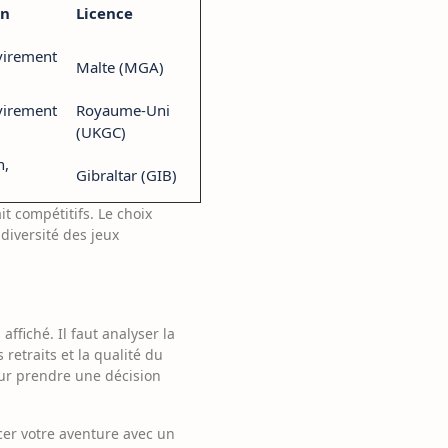
en
Licence
 virement
Malte (MGA)
 virement
Royaume‑Uni
(UKGC)
n,
Gibraltar (GIB)
it compétitifs. Le choix
diversité des jeux
fiché. Il faut analyser la
retraits et la qualité du
our prendre une décision
r votre aventure avec un