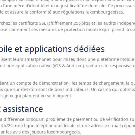
une pièce d’identité et d’un justificatif de domicile. Ce processus
ude et assure la conformité aux régulations luxembourgeoises.
chez les certificats SSL (chiffrement 256 bits) et les audits indép
pose clairement ses mesures de protection montre qu’il prend la c
le et applications dédiées
ilisent leurs smartphones pour miser, donc une plateforme mobile 
it une application native (iOS & Android), soit un site responsive 
réant un compte de démonstration ; les temps de chargement, la qu
s que sur desktop sont de bons indicateurs. Un casino qui optimi
 des jeux qui plantent ou se bloquent.
t assistance
la différence lorsqu’un problème de paiement ou de vérification surg
 24 h/24, une ligne téléphonique locale et une adresse e‑mail répon
ar les avis des joueurs luxembourgeois.