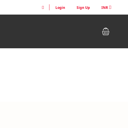
Login
Sign Up
INR