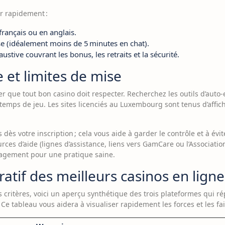
er rapidement :
français ou en anglais.
 (idéalement moins de 5 minutes en chat).
tive couvrant les bonus, les retraits et la sécurité.
 et limites de mise
er que tout bon casino doit respecter. Recherchez les outils d’auto‑
 temps de jeu. Les sites licenciés au Luxembourg sont tenus d’affic
s dès votre inscription ; cela vous aide à garder le contrôle et à évi
rces d’aide (lignes d’assistance, liens vers GamCare ou l’Associat
agement pour une pratique saine.
tif des meilleurs casinos en ligne
s critères, voici un aperçu synthétique des trois plateformes qui 
e tableau vous aidera à visualiser rapidement les forces et les fa