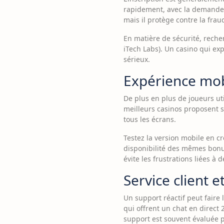
rapidement, avec la demande d’
mais il protège contre la fra
En matière de sécurité, recher
iTech Labs). Un casino qui ex
sérieux.
Expérience mobi
De plus en plus de joueurs ut
meilleurs casinos proposent so
tous les écrans.
Testez la version mobile en c
disponibilité des mêmes bonu
évite les frustrations liées à
Service client e
Un support réactif peut faire 
qui offrent un chat en direct
support est souvent évaluée p