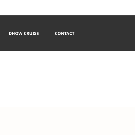
DHOW CRUISE
CONTACT