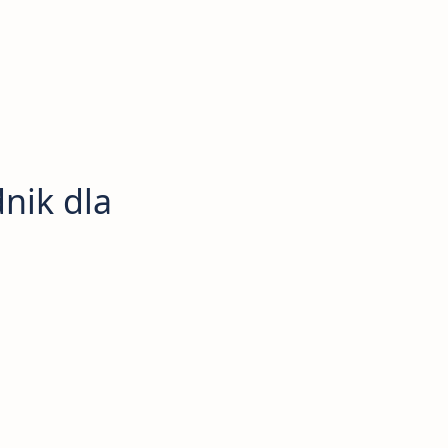
nik dla