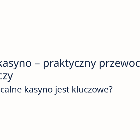
kasyno – praktyczny przewod
czy
calne kasyno jest kluczowe?