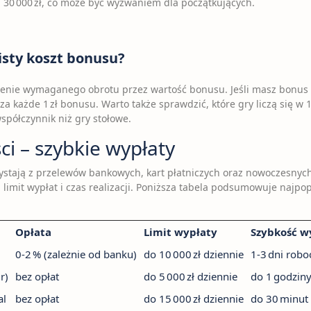
30 000 zł, co może być wyzwaniem dla początkujących.
isty koszt bonusu?
lenie wymaganego obrotu przez wartość bonusu. Jeśli masz bonus 
zł za każde 1 zł bonusu. Warto także sprawdzić, które gry liczą się
spółczynnik niż gry stołowe.
i – szybkie wypłaty
zystają z przelewów bankowych, kart płatniczych oraz nowoczesnych 
 limit wypłat i czas realizacji. Poniższa tabela podsumowuje najp
Opłata
Limit wypłaty
Szybkość w
0‑2 % (zależnie od banku)
do 10 000 zł dziennie
1‑3 dni robo
r)
bez opłat
do 5 000 zł dziennie
do 1 godzin
al
bez opłat
do 15 000 zł dziennie
do 30 minut