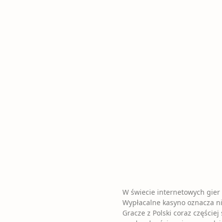
W świecie internetowych gier
Wypłacalne kasyno oznacza nie 
Gracze z Polski coraz częściej