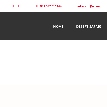
AVEL DIARIES
971 567 611144
marketing@icl.ae
June 4, 2026
Wypłacalne
HOME
DESERT SAFARI
kasyno
–
przegląd
i
dostępne
opcje