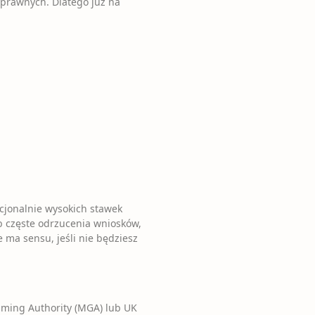
 prawnych. Dlatego już na
rcjonalnie wysokich stawek
ub częste odrzucenia wniosków,
 ma sensu, jeśli nie będziesz
aming Authority (MGA) lub UK