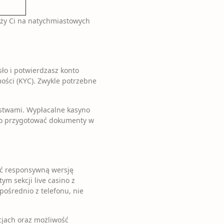
ależy Ci na natychmiastowych
sło i potwierdzasz konto
mości (KYC). Zwykle potrzebne
zustwami. Wypłacalne kasyno
rto przygotować dokumenty w
wać responsywną wersję
ym sekcji live casino z
pośrednio z telefonu, nie
cjach oraz możliwość