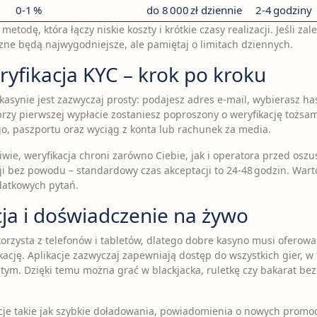
0‑1 %
do 8 000 zł dziennie
2‑4 godziny
metodę, która łączy niskie koszty i krótkie czasy realizacji. Jeśli z
czne będą najwygodniejsze, ale pamiętaj o limitach dziennych.
eryfikacja KYC – krok po kroku
 kasynie jest zazwyczaj prosty: podajesz adres e‑mail, wybierasz ha
 przy pierwszej wypłacie zostaniesz poproszony o weryfikację tożsa
, paszportu oraz wyciąg z konta lub rachunek za media.
wie, weryfikacja chroni zarówno Ciebie, jak i operatora przed os
cji bez powodu – standardowy czas akceptacji to 24‑48 godzin. Wa
odatkowych pytań.
cja i doświadczenie na żywo
korzysta z telefonów i tabletów, dlatego dobre kasyno musi ofero
cję. Aplikacje zazwyczaj zapewniają dostęp do wszystkich gier, w t
tym. Dzięki temu można grać w blackjacka, ruletkę czy bakarat bez
je takie jak szybkie doładowania, powiadomienia o nowych promo