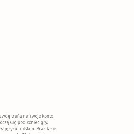
wdę trafią na Twoje konto.
koczą Cię pod koniec gry.
 w języku polskim. Brak takiej