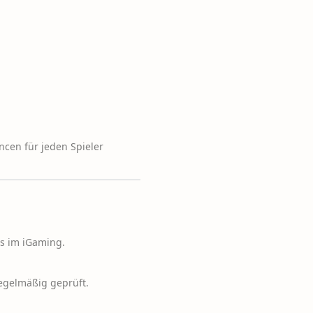
cen für jeden Spieler
ds im iGaming.
regelmäßig geprüft.