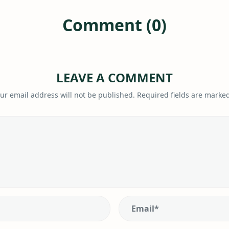
Comment (0)
LEAVE A COMMENT
ur email address will not be published.
Required fields are marke