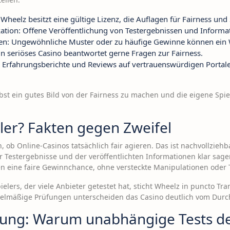
Wheelz besitzt eine gültige Lizenz, die Auflagen für Fairness und
tion: Offene Veröffentlichung von Testergebnissen und Inform
ten: Ungewöhnliche Muster oder zu häufige Gewinne können ein 
in seriöses Casino beantwortet gerne Fragen zur Fairness.
rfahrungsberichte und Reviews auf vertrauenswürdigen Portalen
lbst ein gutes Bild von der Fairness zu machen und die eigene Spi
ler? Fakten gegen Zweifel
, ob Online-Casinos tatsächlich fair agieren. Das ist nachvollzie
 Testergebnisse und der veröffentlichten Informationen klar sage
ten eine faire Gewinnchance, ohne versteckte Manipulationen oder T
elers, der viele Anbieter getestet hat, sticht Wheelz in puncto Tra
elmäßige Prüfungen unterscheiden das Casino deutlich vom Durch
ng: Warum unabhängige Tests der