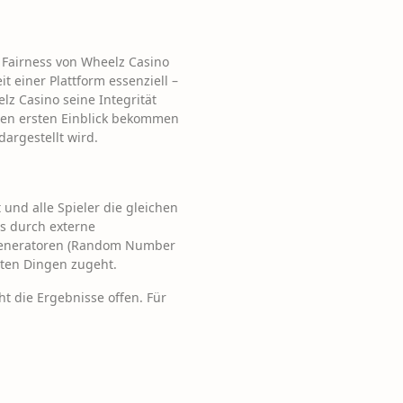
 Fairness von Wheelz Casino
t einer Plattform essenziell –
lz Casino seine Integrität
nen ersten Einblick bekommen
dargestellt wird.
und alle Spieler die gleichen
ts durch externe
lsgeneratoren (Random Number
hten Dingen zugeht.
t die Ergebnisse offen. Für