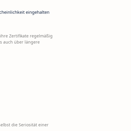
heinlichkeit eingehalten
hre Zertifikate regelmäßig
as auch über längere
bst die Seriosität einer