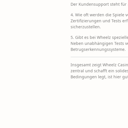
Der Kundensupport steht für 
4. Wie oft werden die Spiele 
Zertifizierungen und Tests er
sicherzustellen.
5. Gibt es bei Wheelz spezi
Neben unabhängigen Tests v
Betrugserkennungssysteme.
Insgesamt zeigt Wheelz Casino
zentral und schafft ein solid
Bedingungen legt, ist hier g