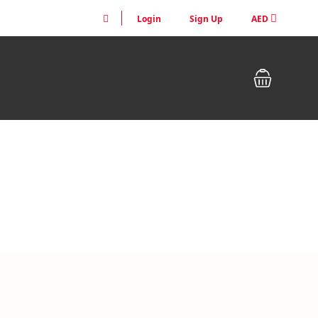
Login
Sign Up
AED