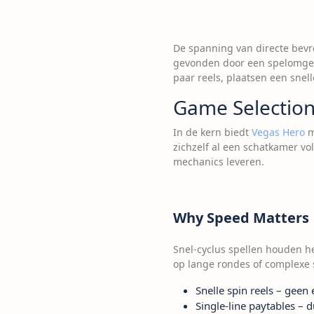
De spanning van directe bevre
gevonden door een spelomgevin
paar reels, plaatsen een snel
Game Selection
In de kern biedt
Vegas Hero
m
zichzelf al een schatkamer vo
mechanics leveren.
Why Speed Matters
Snel‑cyclus spellen houden he
op lange rondes of complexe 
Snelle spin reels – geen 
Single‑line paytables – 