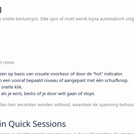
g
p snelle besluitcycli. Elke spin of inzet wordt bijna automatisch ui
t ritme:
en op basis van visuele voorkeur of door de “hot” indicator.
p een vooraf bepaald niveau of aangepast met één schuifknop.
snelle klik.
als je wint, beslis of je door wilt gaan of stopt.
 dan tien seconden worden voltooid, waardoor de spanning behoud
in Quick Sessions