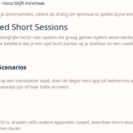
risico blijft minimaal.
 je direct beloont, neemt de drang om opnieuw te spelen bijna onmi
ed Short Sessions
elangrijke factor voor spelers die graag gamen tijdens woon-werkv
e betekent dat je een spel kunt starten op je telefoon en een naad
Scenarios
 op een treinstation staat, door de Vegas Hero app (of webversie) s
voordat zijn of haar halte arriveert.
ht is, draaien zelfs oudere apparaten soepel, waardoor micro‑sessi
uten duren.