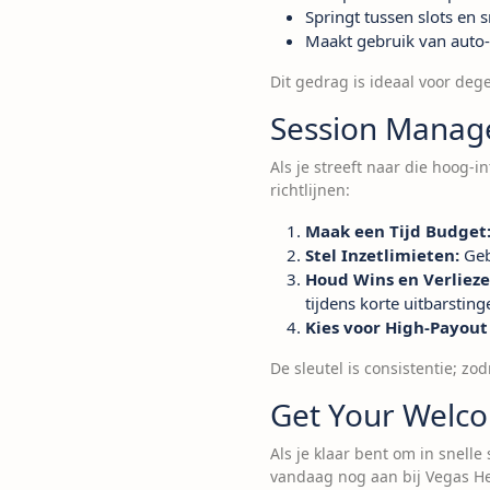
Springt tussen slots en s
Maakt gebruik van auto‑p
Dit gedrag is ideaal voor de
Session Manag
Als je streeft naar die hoog‑
richtlijnen:
Maak een Tijd Budget
Stel Inzetlimieten:
Geb
Houd Wins en Verliezen
tijdens korte uitbarstin
Kies voor High‑Payout 
De sleutel is consistentie; zod
Get Your Welc
Als je klaar bent om in snelle
vandaag nog aan bij Vegas He