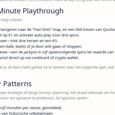
Minute Playthrough
volgt uitzien:
navigeren naar de “Fast Slots” map, en een titel kiezen van Quicksp
et op €1 en activeer auto‑play voor drie spins.
 keer—trek drie kersen en win €5.
win‑balk; beslis of je door wilt gaan of stoppen.
ieuw—win de jackpot in vijf opeenvolgende spins ter waarde van
nst direct op via creditcard of crypto wallet.
dat je de kans hebt gehad na te denken over het volgende spel, wa
r Patterns
iepe strategie of lange termijn planning; het draait allemaal om h
uiten om opnieuw te proberen). De typische speler:
vijf minuten per sessie, gemiddeld.
s van historische uitbetalingen.