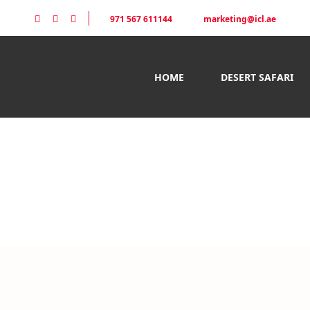
Vegas
971 567 611144
marketing@icl.ae
Hero
Casino:
HOME
DESERT SAFARI
Quick
Play
Slots
&
Rapid
Wins