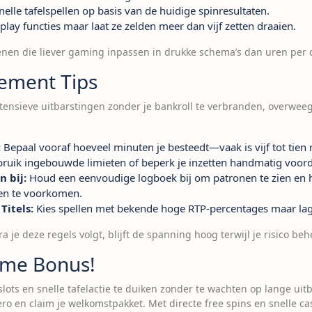
nelle tafelspellen op basis van de huidige spinresultaten.
lay functies maar laat ze zelden meer dan vijf zetten draaien.
genen die liever gaming inpassen in drukke schema’s dan uren per 
ement Tips
intensieve uitbarstingen zonder je bankroll te verbranden, overwee
:
Bepaal vooraf hoeveel minuten je besteedt—vaak is vijf tot tien 
ruik ingebouwde limieten of beperk je inzetten handmatig voorda
 bij:
Houd een eenvoudige logboek bij om patronen te zien en h
gen te voorkomen.
Titels:
Kies spellen met bekende hoge RTP-percentages maar lag
ra je deze regels volgt, blijft de spanning hoog terwijl je risico beh
ome Bonus!
 slots en snelle tafelactie te duiken zonder te wachten op lange ui
ro en claim je welkomstpakket. Met directe free spins en snelle 