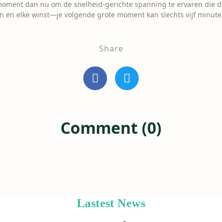
 moment dan nu om de snelheid‑gerichte spanning te ervaren die d
pin en elke winst—je volgende grote moment kan slechts vijf minute
Share
Comment (0)
Lastest News