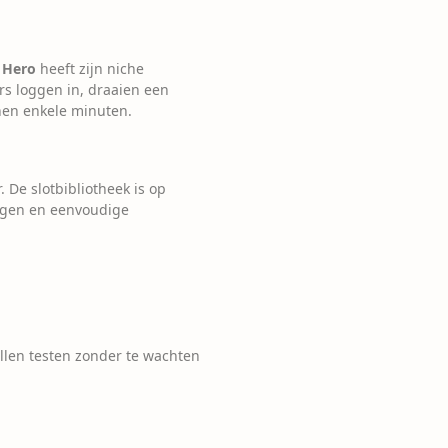
 Hero
heeft zijn niche
rs loggen in, draaien een
nnen enkele minuten.
 De slotbibliotheek is op
ingen en eenvoudige
llen testen zonder te wachten