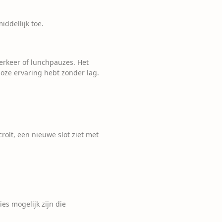
ddellijk toe.
erkeer of lunchpauzes. Het
loze ervaring hebt zonder lag.
crolt, een nieuwe slot ziet met
es mogelijk zijn die