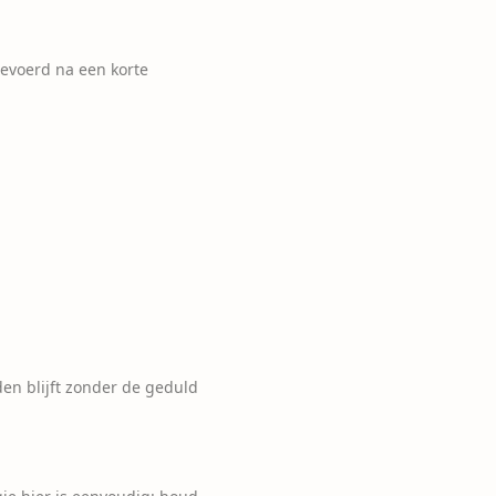
tgevoerd na een korte
en blijft zonder de geduld