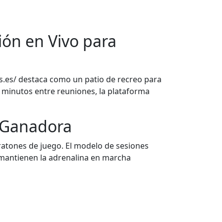
ión en Vivo para
os.es/ destaca como un patio de recreo para
minutos entre reuniones, la plataforma
a Ganadora
atones de juego. El modelo de sesiones
e mantienen la adrenalina en marcha