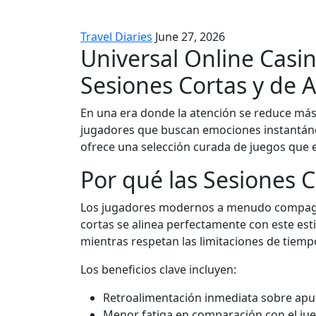
Intensidad
Travel Diaries
June 27, 2026
Universal Online Casin
Sesiones Cortas y de A
En una era donde la atención se reduce más 
jugadores que buscan emociones instantáne
ofrece una selección curada de juegos que 
Por qué las Sesiones 
Los jugadores modernos a menudo compagina
cortas se alinea perfectamente con este est
mientras respetan las limitaciones de tiemp
Los beneficios clave incluyen:
Retroalimentación inmediata sobre apue
Menor fatiga en comparación con el ju