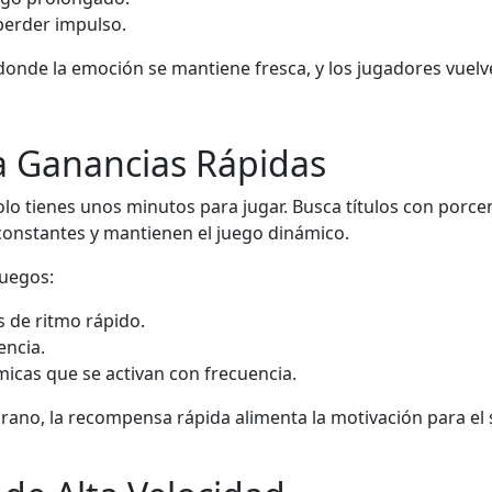
perder impulso.
 donde la emoción se mantiene fresca, y los jugadores vuelv
ra Ganancias Rápidas
olo tienes unos minutos para jugar. Busca títulos con porce
onstantes y mantienen el juego dinámico.
juegos:
 de ritmo rápido.
encia.
icas que se activan con frecuencia.
o, la recompensa rápida alimenta la motivación para el si