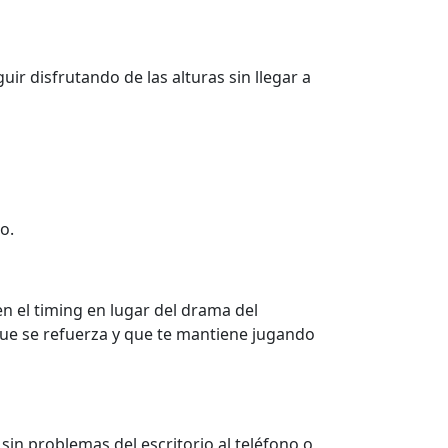
ir disfrutando de las alturas sin llegar a
o.
n el timing en lugar del drama del
ue se refuerza y que te mantiene jugando
sin problemas del escritorio al teléfono o