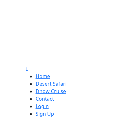
Home
Desert Safari
Dhow Cruise
Contact
Login
Sign Up