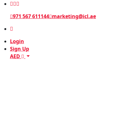
971 567 611144
marketing@icl.ae
Login
Sign Up
AED
Travel
Diaries