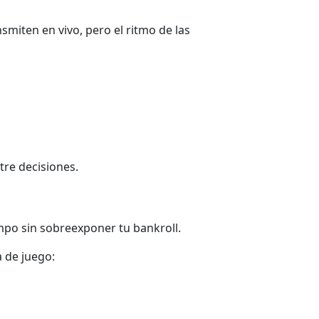
smiten en vivo, pero el ritmo de las
tre decisiones.
empo sin sobreexponer tu bankroll.
 de juego: