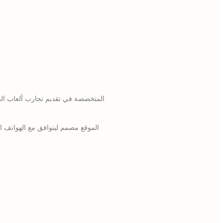
وخاصة في مصر. المنصة تجمع بين كازينو مباشر، ألعاب سل
الموقع مصمم ليتوافق مع الهواتف 