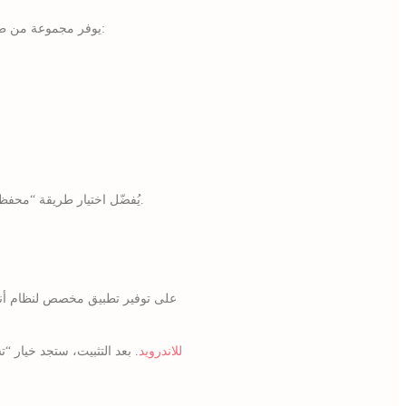
من أهم عوامل اختيار أي كازينو هو سهولة إيداع وسحب الأموال. 8 starz يوفر مجموعة من طرق الدفع التي تتناسب مع المستخدم المصري:
يُفضّل اختيار طريقة “محفظة إلكترونية” إذا كنت تريد سحب الأرباح في أقل وقت ممكن، حيث تُعالج معظم الطلبات خلال دقائق قليلة من تقديمها.
تنزيل 888starz للاندرويد
. بعد التثبيت، ستجد خيار