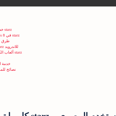
خطوات التسجيل السريعة في 8 starz
المكافآت والـ Welcome Bonus في 8 starz
طرق ا
تجربة الموبايل وتطبيق 888starz للاندرويد
ألعاب الكازينو المباشر والرياضة في 8 starz
خدمة ال
نصائح للمب