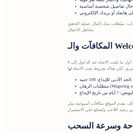
ة التحقق (KYC) بتحميل نسخة من بطاقة الهوية أو جواز السفر، وهذا يضمن مستوى عالٍ من الأمان ويقلل من
مخاطر الاحتيال.
أول ما يلفت الانتباه عند الدخول إلى 8 starz هو برنامج الترحيب السخي. يُمنح للاعبين الجدد ما يصل إلى 200% بونص على أول إيداع، مع حد أقصى 10,000
الحد الأدنى للإيداع: 100 جنيه.
أسبوعية مثل “Free Spins” أو “Cashback” التي تُستحق بمجرد تحقيق حجم لعب معين. هذه العروض تُحدث فرقًا
احة وسرعة السحب