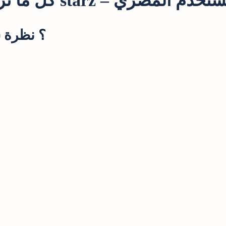
s – دليل عملي للمستخدم المصري
ما هو 8 starz؟