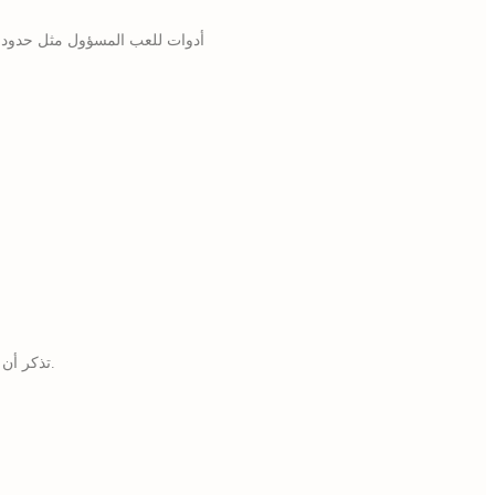
تذكر أن القمار هو ترفيه، وليس طريقة مضمونة للربح السريع. الالتزام بالحدود والمسؤولية هو المفتاح لتجربة ممتعة ومستدامة.