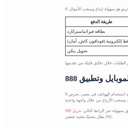
طريقة الدفع
بطاقة فيزا/ماستركارد
ظ إلكترونية (فودافون كاش، أمان)
تحويل بنكي
مع تزايد استخدام الهواتف في مصر، يحرص 8 starz على توفير تطبيق مخصص لنظام أندرويد يضمن تجربة سريعة ومستقرة. التطبيق يتيح لك الدخول إلى
 بسهولة عبر الرابط التالي:
يظل محميًا بتقنية تشفير SSL.