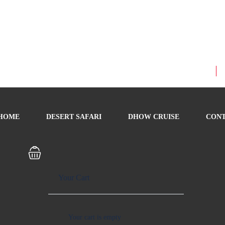
HOME
DESERT SAFARI
DHOW CRUISE
CON
Your Cart
Your cart is empty