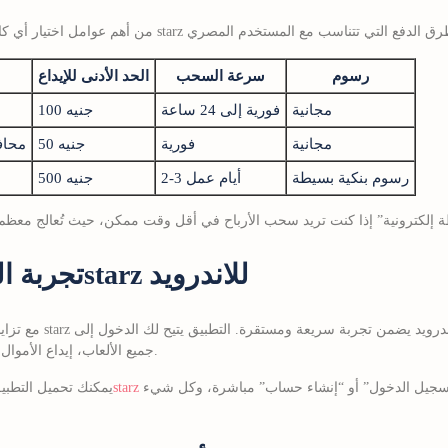
رسوم
سرعة السحب
الحد الأدنى للإيداع
مجانية
فورية إلى 24 ساعة
100 جنيه
مجانية
فورية
50 جنيه
محاف
رسوم بنكية بسيطة
2‑3 أيام عمل
500 جنيه
تجربة الموبايل وتطبيق 888starz للاندرويد
جميع الألعاب، إيداع الأموال، وسحب الأرباح من خلال واجهة واحدة.
 “تسجيل الدخول” أو “إنشاء حساب” مباشرة، وكل شيء
يمكنك تحميل التطبيق