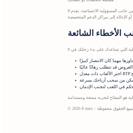
من جانب المسؤولية الاجتماعية، يقدم 8 starz أدوات للعب المسؤول مثل حدود الإيداع اليومية، وإمكانية إغلاق الحساب مؤقتًا. إذا شعرت أن اللعب أصبح
نب الأخطاء الشائعة