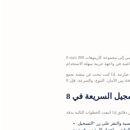
8 starz هو اسم علامة تجارية حديثة تنتمي إلى مجموعة كازينوهات 888starz المتخصصة في تقديم تجارب ألعاب القمار عبر الإنترنت للمستخدمين في أفريقيا،
ن صارمة. إذا كنت تبحث عن منصة تجمع