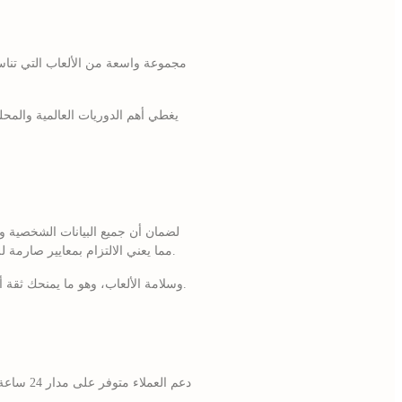
ذلك، يحصل الموقع على ترخيص من هيئة المراهنات في قبرص (Cyprus Gaming Commission)، مما يعني الالتزام بمعايير صارمة للشفافية واللعب النزيه.
تُجرى اختبارات دورية من قبل شركات مستقلة مثل iTech Labs للتحقق من معدل العائد لللاعب (RTP) وسلامة الألعاب، وهو ما يمنحك ثقة أكبر أثناء اللعب.
دعم الع