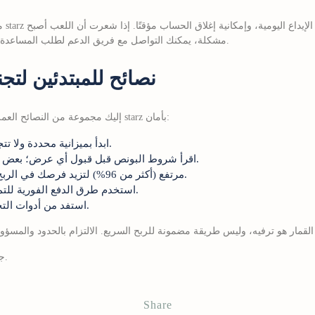
مشكلة، يمكنك التواصل مع فريق الدعم لطلب المساعدة أو الإحالة إلى مراكز الدعم المتخصصة.
نصائح للمبتدئين لتج
إليك مجموعة من النصائح العملية التي تساعدك على بدء رحلتك في 8 starz بأمان:
ابدأ بميزانية محددة ولا تتجاوزها مهما كان الانتصار كبيرًا.
اقرأ شروط البونص قبل قبول أي عرض؛ بعض العروض قد تتطلب رهانًا عاليًا.
اختر الألعاب ذات معدل RTP مرتفع (أكثر من 96%) لتزيد فرصك في الربح.
استخدم طرق الدفع الفورية للتمكن من سحب أرباحك بسرعة.
استفد من أدوات التحكم في اللعب لتجنب الإدمان.
© 2026 8 starz – جميع الحقوق محفوظة.
Share