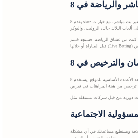
يقدم 8 starz مجموعة واسعة من الألعاب التي تناسب جميع الأذواق. في قسم الكازينو المباشر يمكنك مشاهدة موزعين محترفين عبر بث مباشر، مع خيارات
ق الرياضة، فستجد قسم “Sportsbook” يغطي أهم الدوريات العالمية والمحلية، بما في ذلك الدوري المصري الممتاز. يمكنك وضع رهان
الأمان هو أحد الأعمدة الأساسية للموقع. يستخدم 8 starz بروتوكول تشفير SSL 256‑bit لضمان أن جميع البيانات الشخصية والمالية تُنقل بأمان. بالإضافة إلى
مسؤولية الاجتماعية
ث العربية بطلاقة ويستطيع مساعدتك في أي مشكلة
متعلقة بالحساب أو السحب.