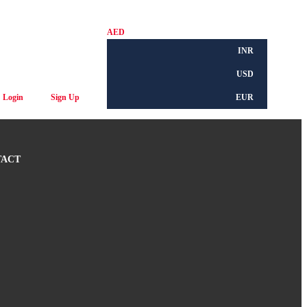
AED
INR
USD
Login
Sign Up
EUR
TACT