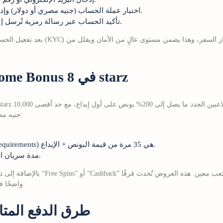
اختيار عملة الحساب (جنيه مصري أو دولار) وإدخال تفاصيل شخصية أساسية.
تأكيد الحساب عبر رسالة رمزية تُرسل إلى هاتفك أو بريدك الإلكتروني.
بعد تفعيل الحساب، سيُطلب منك إكمال عملي
المكافآت والـ Welcome Bonus في 8 starz
جنيه مصري. لكن هناك شروط يجب الانتباه لها:
متطلبات الرهان (Wagering requirements) هي 35 مرة من قيمة البونص + الإيداع.
مدة سريان البونص: 7 أيام من تاريخ الإيداع.
بالإضافة إلى ذلك، يقدم الموقع مكافآت 
واضحًا في رصيد اللاعب وتُشجّع على الاستمرار.
طرق الدفع المت