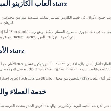
ألعاب الكازينو المباشر والرياضة في 8 starz
للرهان على ألعاب البلاك جاك، الروليت، والبوكر.
أما إذا كنت من عشا
قبل المباراة أو خلالها (Live Betting) مع عروض “Instant Payouts” التي تُصرف فورًا عند الفوز.
الأمان والترخيص في 8 starz
خدمة العملاء وال
ملاء متوفر على مدار 24 ساعة عبر الدردشة الحية، البريد الإلكتروني، والهاتف. فريق الدعم يتحد