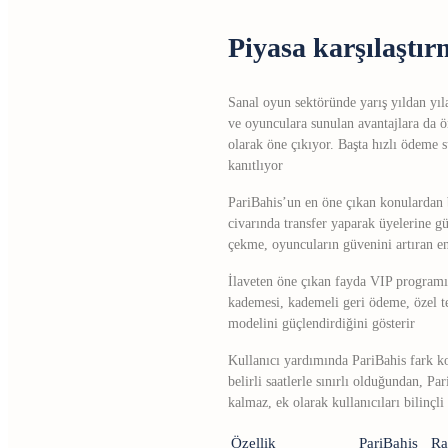
Piyasa karşılaştır
Sanal oyun sektöründe yarış yıldan yıla
ve oyunculara sunulan avantajlara da ö
olarak öne çıkıyor. Başta hızlı ödeme s
kanıtlıyor
PariBahis’un en öne çıkan konulardan
civarında transfer yaparak üyelerine gü
çekme, oyuncuların güvenini artıran en 
İlaveten öne çıkan fayda VIP programın
kademesi, kademeli geri ödeme, özel tek
modelini güçlendirdiğini gösterir
Kullanıcı yardımında PariBahis fark ko
belirli saatlerle sınırlı olduğundan, Pa
kalmaz, ek olarak kullanıcıları bilinçl
Özellik
PariBahis
Ra