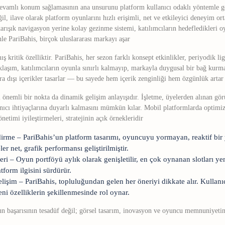
evamlı konum sağlamasının ana unsurunu platform kullanıcı odaklı yöntemle gel
ğil, ilave olarak platform oyunlarını hızlı erişimli, net ve etkileyici deneyim or
rışık navigasyon yerine kolay gezinme sistemi, katılımcıların hedefledikleri oyu
le PariBahis, birçok uluslararası markayı aşar
ş kritik özelliktir. PariBahis, her sezon farklı konsept etkinlikler, periyodik li
yaklaşım, katılımcıların oyunla sınırlı kalmayıp, markayla duygusal bir bağ kur
sıra dışı içerikler tasarlar — bu sayede hem içerik zenginliği hem özgünlük artar
nemli bir nokta da dinamik gelişim anlayışıdır. İşletme, üyelerden alınan görü
ullanıcı ihtiyaçlarına duyarlı kalmasını mümkün kılar. Mobil platformlarda optim
önetimi iyileştirmeleri, stratejinin açık örnekleridir
dirme – PariBahis’un platform tasarımı, oyuncuyu yormayan, reaktif bir 
ler net, grafik performansı geliştirilmiştir.
ri – Oyun portföyü aylık olarak genişletilir, en çok oynanan slotları y
form ilgisini sürdürür.
lişim – PariBahis, topluluğundan gelen her öneriyi dikkate alır. Kullanıc
eni özelliklerin şekillenmesinde rol oynar.
un başarısının tesadüf değil; görsel tasarım, inovasyon ve oyuncu memnuniyetini