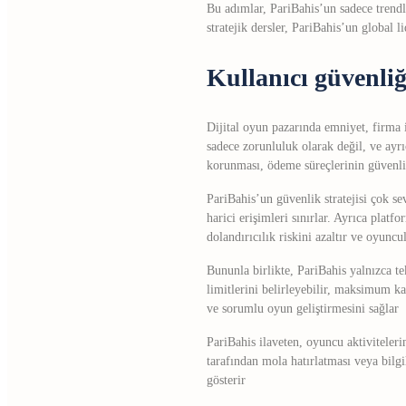
Bu adımlar, PariBahis’un sadece trendle
stratejik dersler, PariBahis’un global li
Kullanıcı güvenliğ
Dijital oyun pazarında emniyet, firma 
sadece zorunluluk olarak değil, ve ayrı
korunması, ödeme süreçlerinin güvenli
PariBahis’un güvenlik stratejisi çok s
harici erişimleri sınırlar. Ayrıca pla
dolandırıcılık riskini azaltır ve oyun
Bununla birlikte, PariBahis yalnızca t
limitlerini belirleyebilir, maksimum kay
ve sorumlu oyun geliştirmesini sağlar
PariBahis ilaveten, oyuncu aktiviteleri
tarafından mola hatırlatması veya bilgi
gösterir