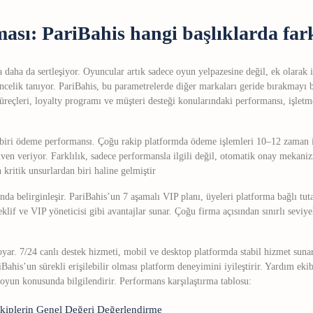
ması: PariBahis hangi başlıklarda far
 daha da sertleşiyor. Oyuncular artık sadece oyun yelpazesine değil, ek olarak 
ncelik tanıyor. PariBahis, bu parametrelerde diğer markaları geride bırakmayı 
üreçleri, loyalty programı ve müşteri desteği konularındaki performansı, işletme
 biri ödeme performansı. Çoğu rakip platformda ödeme işlemleri 10–12 zaman i
ven veriyor. Farklılık, sadece performansla ilgili değil, otomatik onay mekaniz
kritik unsurlardan biri haline gelmiştir
da belirginleşir. PariBahis’un 7 aşamalı VIP planı, üyeleri platforma bağlı tu
lif ve VIP yöneticisi gibi avantajlar sunar. Çoğu firma açısından sınırlı seviye
yar. 7/24 canlı destek hizmeti, mobil ve desktop platformda stabil hizmet sun
riBahis’un sürekli erişilebilir olması platform deneyimini iyileştirir. Yardım ek
i oyun konusunda bilgilendirir. Performans karşılaştırma tablosu:
kiplerin Genel Değeri
Değerlendirme