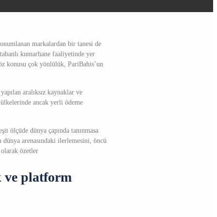
konumlanan markalardan bir tanesi de
 tabanlı kumarhane faaliyetinde yer
. Söz konusu çok yönlülük, PariBahis’un
 yapılan aralıksız kaynaklar ve
 ülkelerinde ancak yerli ödeme
 eşit ölçüde dünya çapında tanınmasa
un dünya arenasındaki ilerlemesini, öncü
 olarak özetler
k ve platform