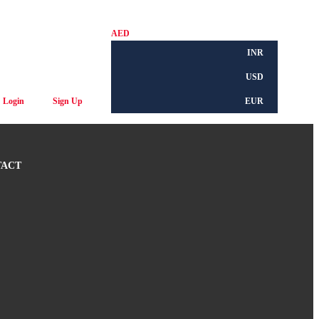
AED
INR
USD
Login
Sign Up
EUR
TACT