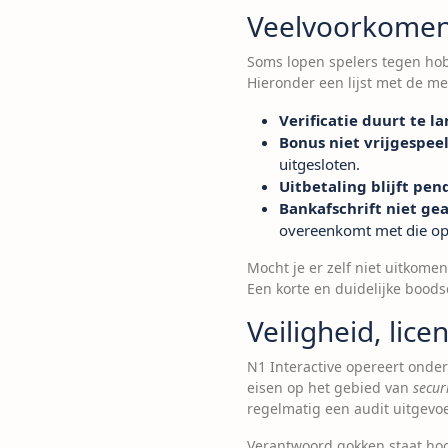
Veelvoorkomen
Soms lopen spelers tegen hobb
Hieronder een lijst met de m
Verificatie duurt te la
Bonus niet vrijgespeel
uitgesloten.
Uitbetaling blijft pen
Bankafschrift niet ge
overeenkomt met die op 
Mocht je er zelf niet uitkome
Een korte en duidelijke bood
Veiligheid, lic
N1 Interactive opereert ond
eisen op het gebied van
secur
regelmatig een audit uitgevo
Verantwoord gokken staat hoog