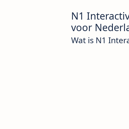
N1 Interacti
voor Nederl
Wat is N1 Inte