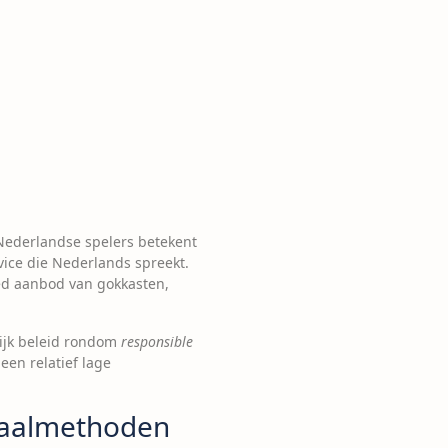
r Nederlandse spelers betekent
ice die Nederlands spreekt.
ed aanbod van gokkasten,
ijk beleid rondom
responsible
een relatief lage
etaalmethoden