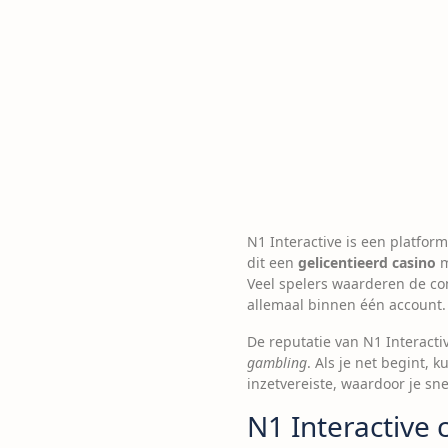
N1 Interactive is een platfor
dit een
gelicentieerd casino
m
Veel spelers waarderen de co
allemaal binnen één account.
De reputatie van N1 Interacti
gambling
. Als je net begint, 
inzetvereiste, waardoor je sne
N1 Interactive