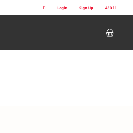
Login
Sign Up
AED