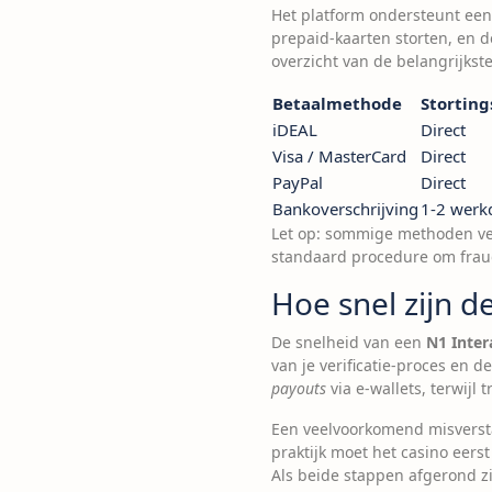
Het platform ondersteunt een
prepaid‑kaarten storten, en d
overzicht van de belangrijkst
Betaalmethode
Stortin
iDEAL
Direct
Visa / MasterCard
Direct
PayPal
Direct
Bankoverschrijving
1‑2 werk
Let op: sommige methoden vere
standaard procedure om fra
Hoe snel zijn d
De snelheid van een
N1 Inter
van je verificatie‑proces en 
payouts
via e‑wallets, terwijl
Een veelvoorkomend misverstan
praktijk moet het casino eerst
Als beide stappen afgerond zi