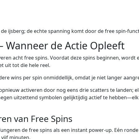
n de ijsberg; de echte spanning komt door de free spin‑funct
 – Wanneer de Actie Opleeft
eren acht free spins. Voordat deze spins beginnen, wordt 
 uit tot die hele reel.
ere wins per spin onmiddellijk, omdat je niet langer aang
opnieuw activeren door nog eens drie scatters te landen; e
negen uitzettend symbolen gelijktijdig actief te hebben—el
ren van Free Spins
 fungeren de free spins als een instant power‑up. Eén rond
vijf minuten.