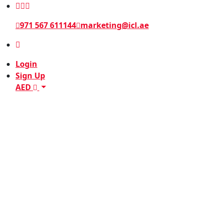
971 567 611144
marketing@icl.ae
Login
Sign Up
AED
Travel
Diaries