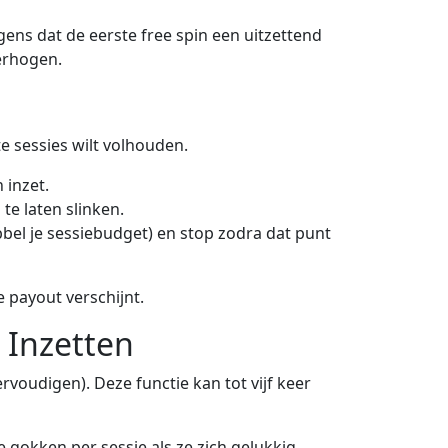
olgens dat de eerste free spin een uitzettend
verhogen.
te sessies wilt volhouden.
 inzet.
te laten slinken.
bbel je sessiebudget) en stop zodra dat punt
 payout verschijnt.
 Inzetten
rvoudigen). Deze functie kan tot vijf keer
 gokken per sessie als ze zich gelukkig