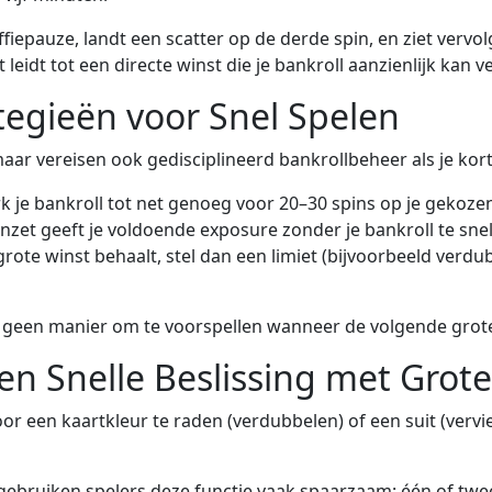
koffiepauze, landt een scatter op de derde spin, en ziet verv
eidt tot een directe winst die je bankroll aanzienlijk kan 
tegieën voor Snel Spelen
maar vereisen ook gedisciplineerd bankrollbeheer als je kor
 je bankroll tot net genoeg voor 20–30 spins op je gekozen
nzet geeft je voldoende exposure zonder je bankroll te snel 
grote winst behaalt, stel dan een limiet (bijvoorbeeld verdu
is geen manier om te voorspellen wanneer de volgende grote
en Snelle Beslissing met Grote
r een kaartkleur te raden (verdubbelen) of een suit (vervie
gebruiken spelers deze functie vaak spaarzaam: één of twee