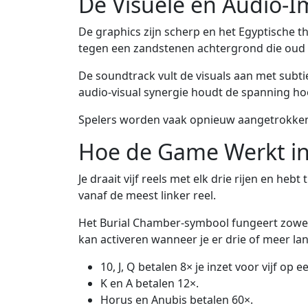
De Visuele en Audio-I
De graphics zijn scherp en het Egyptische
tegen een zandstenen achtergrond die oud 
De soundtrack vult de visuals aan met subti
audio-visual synergie houdt de spanning hoog
Spelers worden vaak opnieuw aangetrokken o
Hoe de Game Werkt i
Je draait vijf reels met elk drie rijen en h
vanaf de meest linker reel.
Het Burial Chamber-symbool fungeert zowel 
kan activeren wanneer je er drie of meer lan
10, J, Q betalen 8× je inzet voor vijf op ee
K en A betalen 12×.
Horus en Anubis betalen 60×.