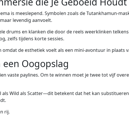
mmersie die Je Geboeid Houdt
 thema is meeslepend. Symbolen zoals de Tutankhamun-mas
maar levendig aanvoelt.
ele drums en klanken die door de reels weerklinken telkens
, zelfs tijdens korte sessies.
mdat de esthetiek voelt als een mini‑avontuur in plaats v
n een Oogopslag
ebt tien vaste paylines. Om te winnen moet je twee tot vijf
als Wild als Scatter—dit betekent dat het kan substitueren
dt.
n rij.