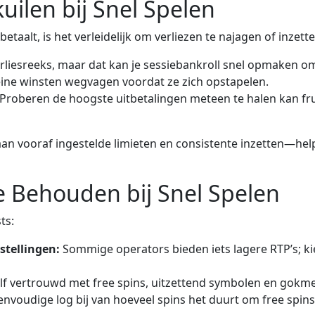
ilen bij Snel Spelen
etaalt, is het verleidelijk om verliezen te najagen of inzett
rliesreeks, maar dat kan je sessiebankroll snel opmaken omd
ine winsten wegvagen voordat ze zich opstapelen.
Proberen de hoogste uitbetalingen meteen te halen kan frus
n vooraf ingestelde limieten en consistente inzetten—he
Behouden bij Snel Spelen
ts:
stellingen:
Sommige operators bieden iets lagere RTP’s; 
f vertrouwd met free spins, uitzettend symbolen en gokme
voudige log bij van hoeveel spins het duurt om free spins o