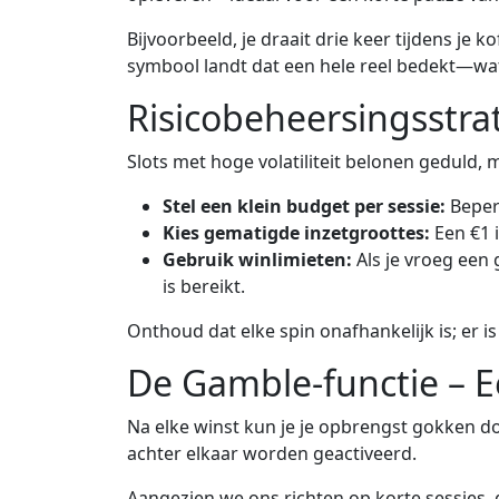
Bijvoorbeeld, je draait drie keer tijdens je 
symbool landt dat een hele reel bedekt—wat l
Risicobeheersingsstra
Slots met hoge volatiliteit belonen geduld, 
Stel een klein budget per sessie:
Beperk
Kies gematigde inzetgroottes:
Een €1 i
Gebruik winlimieten:
Als je vroeg een 
is bereikt.
Onthoud dat elke spin onafhankelijk is; er 
De Gamble‑functie – E
Na elke winst kun je je opbrengst gokken doo
achter elkaar worden geactiveerd.
Aangezien we ons richten op korte sessies, 