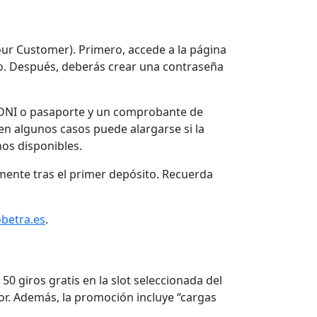
our Customer). Primero, accede a la página
co. Después, deberás crear una contraseña
del DNI o pasaporte y un comprobante de
 en algunos casos puede alargarse si la
nos disponibles.
amente tras el primer depósito. Recuerda
betra.es
.
0 giros gratis en la slot seleccionada del
tor. Además, la promoción incluye “cargas