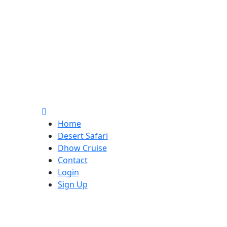
Home
Desert Safari
Dhow Cruise
Contact
Login
Sign Up