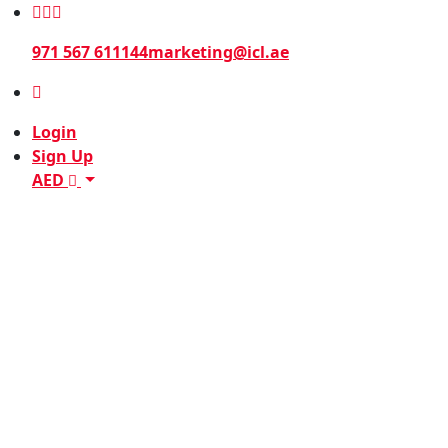
971 567 611144
marketing@icl.ae
Login
Sign Up
AED
Travel
Diaries