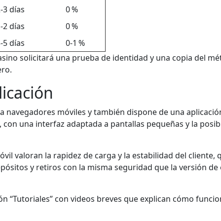
‑3 días
0 %
‑2 días
0 %
‑5 días
0‑1 %
asino solicitará una prueba de identidad y una copia del mé
ero.
licación
a navegadores móviles y también dispone de una aplicación
 con una interfaz adaptada a pantallas pequeñas y la posibi
il valoran la rapidez de carga y la estabilidad del cliente,
epósitos y retiros con la misma seguridad que la versión d
ción “Tutoriales” con videos breves que explican cómo funci