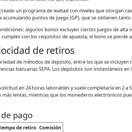
 creado un programa de lealtad con niveles que otorgan cash
a acumulando puntos de juego (GP), que se obtienen tanto e
ndiciones: algunos bonos excluyen ciertos juegos de alta vo
 no cumples con los requisitos de apuesta, el bono se pierde
ocidad de retiros
ariedad de métodos de depósito, entre los que se incluyen 
ferencias bancarias SEPA. Los depósitos son instantáneos en 
a solicitud en 24 horas laborables y suele completarla en 2 
as más lentas, mientras que los monederos electrónicos pue
 de pago
Tiempo de retiro
Comisión