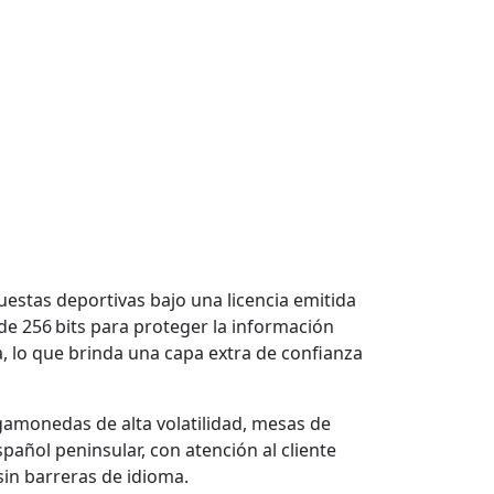
uestas deportivas bajo una licencia emitida
de 256 bits para proteger la información
a, lo que brinda una capa extra de confianza
agamonedas de alta volatilidad, mesas de
spañol peninsular, con atención al cliente
sin barreras de idioma.