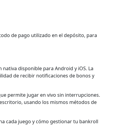
todo de pago utilizado en el depósito, para
 nativa disponible para Android y iOS. La
lidad de recibir notificaciones de bonos y
 que permite jugar en vivo sin interrupciones.
e escritorio, usando los mismos métodos de
ona cada juego y cómo gestionar tu bankroll