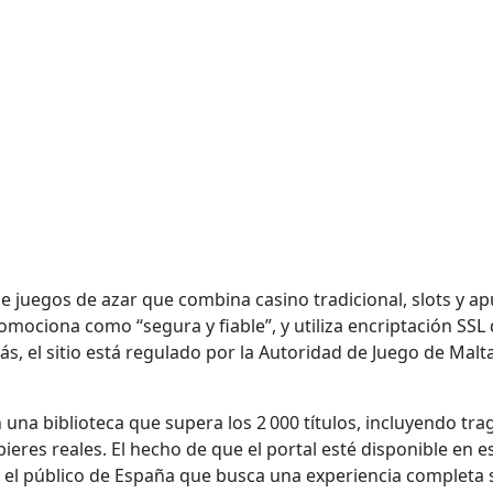
e juegos de azar que combina casino tradicional, slots y ap
mociona como “segura y fiable”, y utiliza encriptación SSL 
s, el sitio está regulado por la Autoridad de Juego de Malt
 una biblioteca que supera los 2 000 títulos, incluyendo tr
pieres reales. El hecho de que el portal esté disponible en e
ra el público de España que busca una experiencia completa 