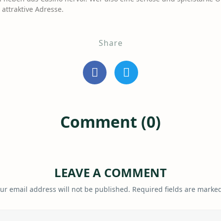
 attraktive Adresse.
Share
Comment (0)
LEAVE A COMMENT
ur email address will not be published.
Required fields are marke