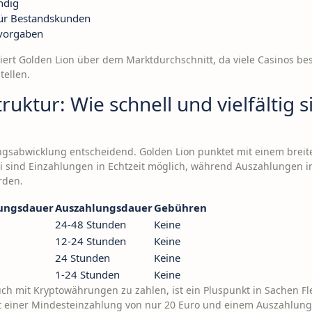
ndig
ür Bestandskunden
zvorgaben
niert Golden Lion über dem Marktdurchschnitt, da viele Casinos b
tellen.
ruktur: Wie schnell und vielfältig s
hlungsabwicklung entscheidend. Golden Lion punktet mit einem brei
 sind Einzahlungen in Echtzeit möglich, während Auszahlungen in
rden.
lungsdauer
Auszahlungsdauer
Gebühren
24-48 Stunden
Keine
12-24 Stunden
Keine
24 Stunden
Keine
1-24 Stunden
Keine
ch mit Kryptowährungen zu zahlen, ist ein Pluspunkt in Sachen Fle
it einer Mindesteinzahlung von nur 20 Euro und einem Auszahlungs