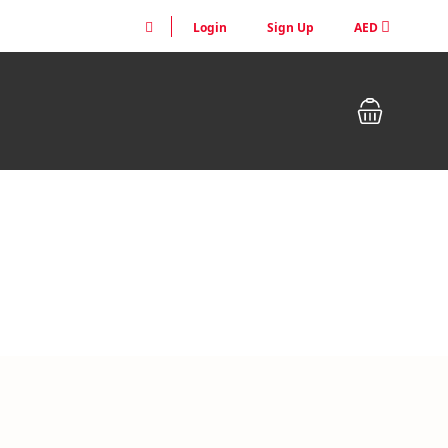
Login
Sign Up
AED