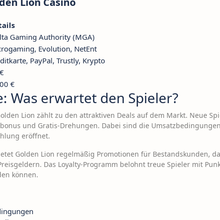
den Lion Casino
ails
lta Gaming Authority (MGA)
rogaming, Evolution, NetEnt
ditkarte, PayPal, Trustly, Krypto
 €
00 €
 Was erwartet den Spieler?
den Lion zählt zu den attraktiven Deals auf dem Markt. Neue Spie
bonus und Gratis-Drehungen. Dabei sind die Umsatzbedingungen f
hlung eröffnet.
tet Golden Lion regelmäßig Promotionen für Bestandskunden, da
 Preisgeldern. Das Loyalty-Programm belohnt treue Spieler mit Pun
den können.
edingungen