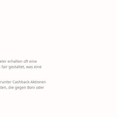
ler erhalten oft eine
air gestaltet, was eine
runter Cashback-Aktionen
kten, die gegen Boni oder