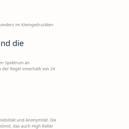
esonders im Kleingedruckten
ind die
ten Spektrum an
 der Regel innerhalb von 24
xibilität und Anonymität. Die
limit, das auch High Roller