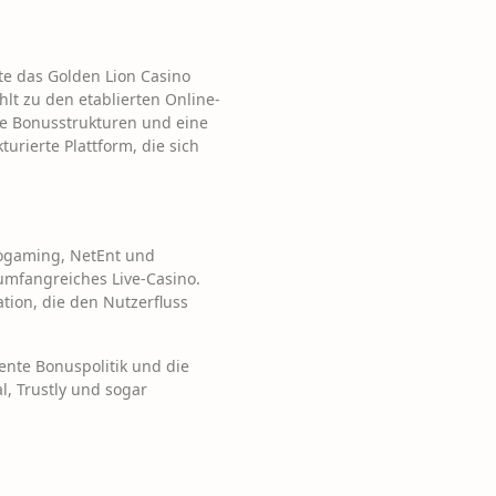
te das Golden Lion Casino
hlt zu den etablierten Online-
ve Bonusstrukturen und eine
turierte Plattform, die sich
rogaming, NetEnt und
 umfangreiches Live-Casino.
ation, die den Nutzerfluss
ente Bonuspolitik und die
l, Trustly und sogar