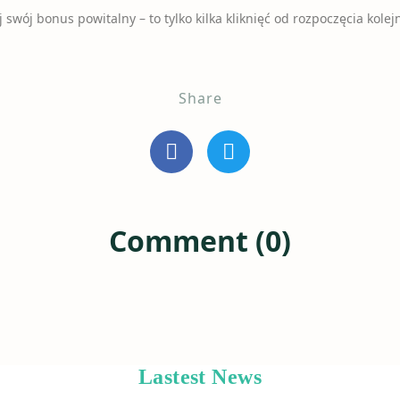
uj swój bonus powitalny – to tylko kilka kliknięć od rozpoczęcia kole
Share
Comment (0)
Lastest News