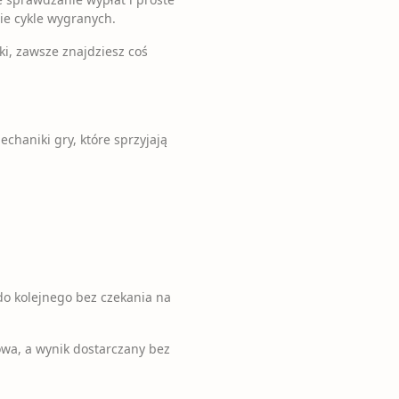
ie cykle wygranych.
ki, zawsze znajdziesz coś
haniki gry, które sprzyjają
do kolejnego bez czekania na
owa, a wynik dostarczany bez