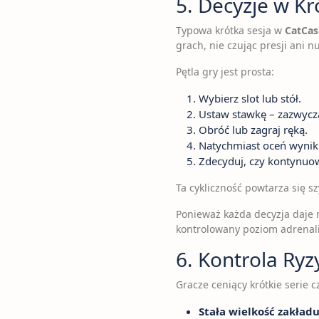
5. Decyzje w Kr
Typowa krótka sesja w
CatCas
grach, nie czując presji ani n
Pętla gry jest prosta:
Wybierz slot lub stół.
Ustaw stawkę – zazwycz
Obróć lub zagraj ręką.
Natychmiast oceń wynik
Zdecyduj, czy kontynuow
Ta cykliczność powtarza się s
Ponieważ każda decyzja daje 
kontrolowany poziom adrenali
6. Kontrola Ryz
Gracze ceniący krótkie serie
Stała wielkość zakładu