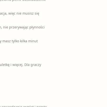
cja, więc nie musisz się
m, nie przerywając płynności
y masz tylko kilka minut
uletkę i więcej. Dla graczy
 sprawdzanie wypłat i proste