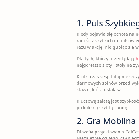
1. Puls Szybkie
Kiedy pojawia się ochota na 
radość z szybkich impulsów emo
razu w akcję, nie gubiąc się 
Dla tych, którzy przeglądają
h
najgorętsze sloty i stoły na 
Krótki czas sesji tutaj nie sł
darmowych spinów przed wylog
stawki, którą ustalasz.
Kluczową zaletą jest szybkość
po kolejną szybką rundę.
2. Gra Mobilna
Filozofia projektowania CatCa
Niezależnie od tego, czy sied