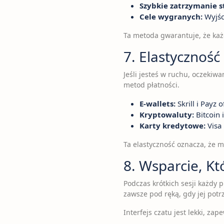
Szybkie zatrzymanie s
Cele wygranych:
Wyjśc
Ta metoda gwarantuje, że każ
7. Elastycznoś
Jeśli jesteś w ruchu, oczeki
metod płatności.
E‑wallets:
Skrill i Payz 
Kryptowaluty:
Bitcoin 
Karty kredytowe:
Visa 
Ta elastyczność oznacza, że 
8. Wsparcie, Kt
Podczas krótkich sesji każdy 
zawsze pod ręką, gdy jej potr
Interfejs czatu jest lekki, z