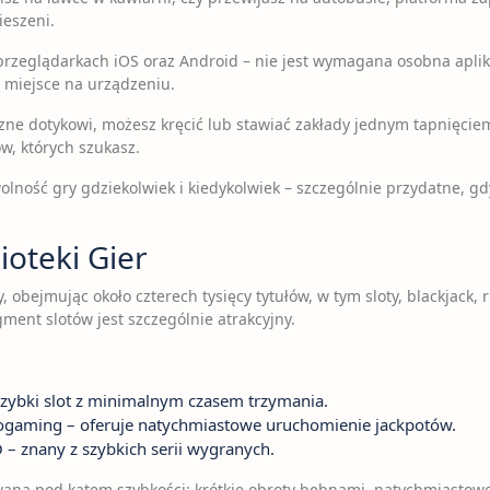
ieszeni.
przeglądarkach iOS oraz Android – nie jest wymagana osobna aplika
y miejsce na urządzeniu.
zne dotykowi, możesz kręcić lub stawiać zakłady jednym tapnięcie
w, których szukasz.
olność gry gdziekolwiek i kiedykolwiek – szczególnie przydatne, gd
ioteki Gier
 obejmując około czterech tysięcy tytułów, w tym sloty, blackjack, r
gment slotów jest szczególnie atrakcyjny.
 szybki slot z minimalnym czasem trzymania.
gaming – oferuje natychmiastowe uruchomienie jackpotów.
O – znany z szybkich serii wygranych.
wana pod kątem szybkości: krótkie obroty bębnami, natychmiastowe