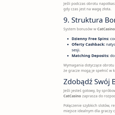
Jeśli podczas obrotu napotkas
gdy czas jest na wagę złota.
9. Struktura B
System bonusów w
CatCasino
Dzienny Free Spins:
cod
Oferty Cashback:
natyc
sesji.
Matching Deposits:
do 
Wymagania dotyczące obrotu s
że gracze mogą je spełnić w k
Zdobądź Swój B
Jeśli jesteś gotowy, by sprób
CatCasino
zaprasza do rozpocz
Połączenie szybkich slotów, 
miejsce idealnym dla graczy 