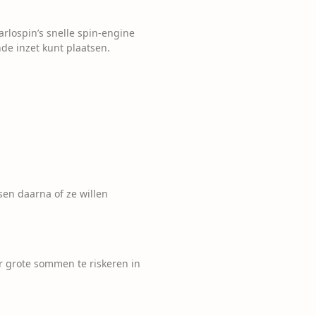
Carlospin’s snelle spin-engine
nde inzet kunt plaatsen.
sen daarna of ze willen
 grote sommen te riskeren in