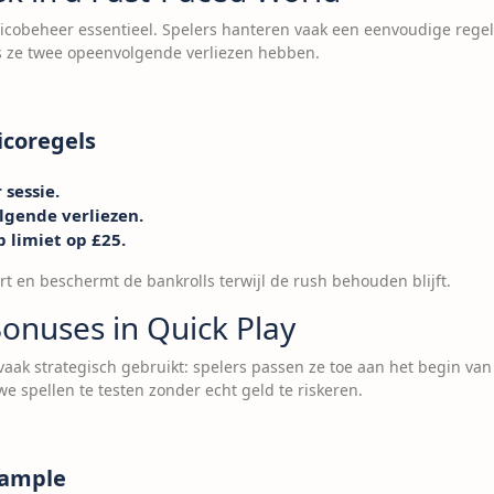
risicobeheer essentieel. Spelers hanteren vaak een eenvoudige rege
ls ze twee opeenvolgende verliezen hebben.
icoregels
 sessie.
lgende verliezen.
 limiet op £25.
t en beschermt de bankrolls terwijl de rush behouden blijft.
Bonuses in Quick Play
vaak strategisch gebruikt: spelers passen ze toe aan het begin van
we spellen te testen zonder echt geld te riskeren.
xample