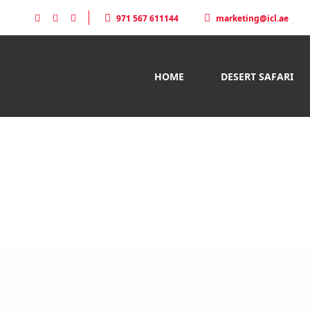
Officieel
971 567 611144
marketing@icl.ae
casino:
Quick
HOME
DESERT SAFARI
Wins,
Fast
Action
&
High‑Intensity
Play