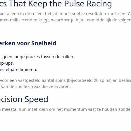
cs That Keep the Pulse Racing
et alleen in de rollen; het zit in hoe snel je resultaten kunt zien. 
innen milliseconden krijgt, waardoor je bijna onmiddellijk de volge
erken voor Snelheid
—geen lange pauzes tussen de rollen.
op-ups.
nstelbare limieten.
voor een vastgesteld aantal spins (bijvoorbeeld 20 spins) en beslis
van de snelle streak die ze ervaren.
ecision Speed
n meestal hun inzet klein om het momentum vast te houden zonder