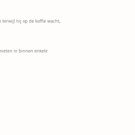
terwijl hij op de koffie wacht,
mieten in binnen enkele