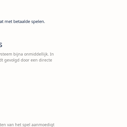
aat met betaalde spelen.
s
teem bijna onmiddellijk. In
dt gevolgd door een directe
etten van het spel aanmoedigt