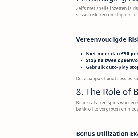
Zelfs met snelle inzetten is 
sessie riskeren en stoppen a
Vereenvoudigde Ris
Niet meer dan £50 per
Stop na twee opeenvo
Gebruik auto‑play stop
Deze aanpak houdt sessies kor
8. The Role of 
Boni zoals free spins worden 
bankroll te vergroten en nieu
Bonus Utilization E