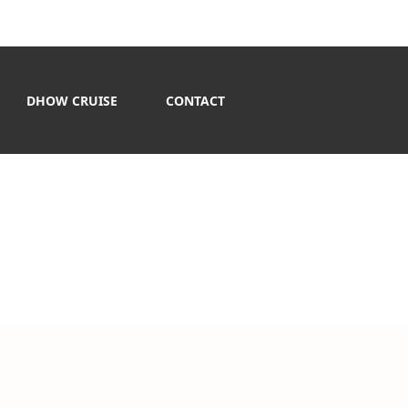
DHOW CRUISE
CONTACT