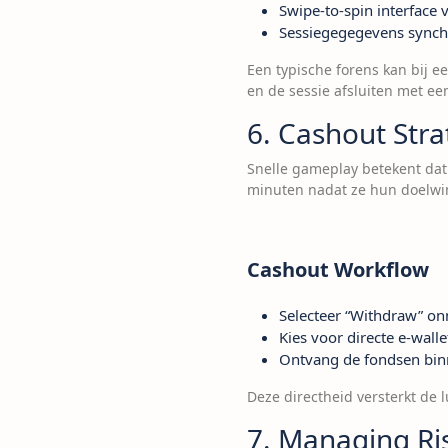
Swipe‑to‑spin interface v
Sessiegegegevens synch
Een typische forens kan bij ee
en de sessie afsluiten met ee
6. Cashout Stra
Snelle gameplay betekent dat
minuten nadat ze hun doelwins
Cashout Workflow
Selecteer “Withdraw” onm
Kies voor directe e-wallet
Ontvang de fondsen bin
Deze directheid versterkt de 
7. Managing Ri