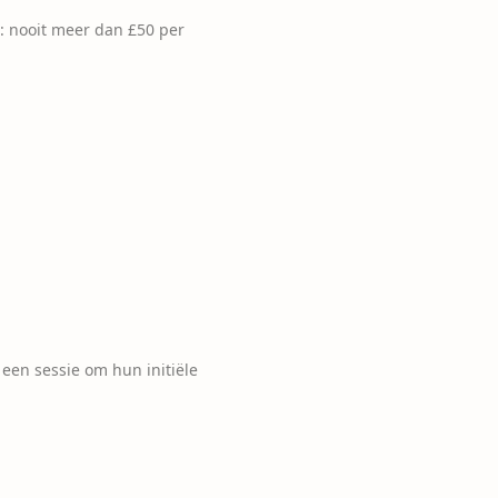
l: nooit meer dan £50 per
 een sessie om hun initiële